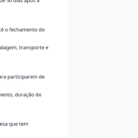
de 30 dias após a
até o fechamento do
balagem, transporte e
ra participarem de
mento, duração do
resa que tem