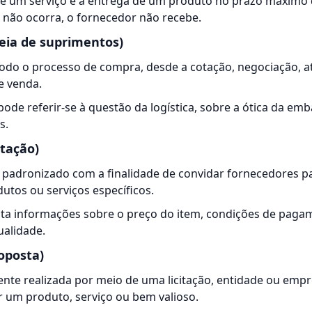
de um serviço é a entrega de um produto no prazo máximo 
so não ocorra, o fornecedor não recebe.
eia de suprimentos)
odo o processo de compra, desde a cotação, negociação, 
e venda.
pode referir-se à questão da logística, sobre a ótica da em
s.
tação)
 padronizado com a finalidade de convidar
fornecedores
pa
dutos ou serviços específicos.
ta informações sobre o preço do item, condições de paga
ualidade.
oposta)
nte realizada por meio de uma licitação, entidade ou emp
 um produto, serviço ou bem valioso.