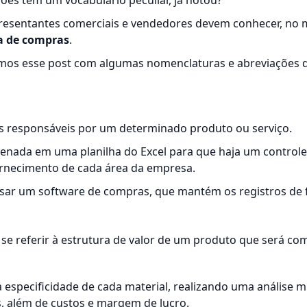
sões tem um vocabulário peculiar, já notou?
resentantes comerciais e vendedores devem conhecer, no m
a de compras
.
amos esse post com algumas nomenclaturas e abreviações q
s
responsáveis por um determinado produto ou serviço.
enada em uma planilha do Excel para que haja um control
ornecimento de cada área da empresa.
usar um
software de compras
, que mantém os registros de
 se referir à estrutura de valor de um produto que será co
 a especificidade de cada material, realizando uma análise 
, além de custos e margem de lucro.