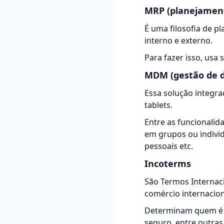
MRP (planejament
É uma filosofia de p
interno e externo.
Para fazer isso, usa
MDM (gestão de d
Essa solução integra
tablets.
Entre as funcionalid
em grupos ou indivi
pessoais etc.
Incoterms
São Termos Internac
comércio internacion
Determinam quem é o
seguro
, entre outra