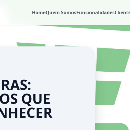
Home
Quem Somos
Funcionalidades
Client
RAS:
MOS QUE
ONHECER