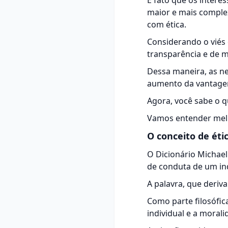
É fato que os inter
maior e mais complex
com ética.
Considerando o viés 
transparência e de m
Dessa maneira, as n
aumento da
vantage
Agora, você sabe o q
Vamos entender melh
O conceito de éti
O
Dicionário Michael
de conduta de um in
A palavra, que deriv
Como parte filosófic
individual e a morali