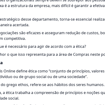
esses organizacionais sempre devem se sobrepor aos pessoa
a é a estrutura da empresa, mais difícil é garantir a efeti
estratégico desse departamento, torna-se essencial realiz
aneira acertada.
egociações são eficazes e asseguram redução de custos, bo
m competitiva
.
ue é necessário para agir de acordo com a ética?
or o que isso representa para a área de Compras neste po
ca
is Online
define ética como “conjunto de princípios, valore
divíduo ou de grupo social ou de uma sociedade”.
a do grego ethos, refere-se aos hábitos dos seres humanos.
a, a ética trabalha a compreensão de princípios e noções q
dade social.