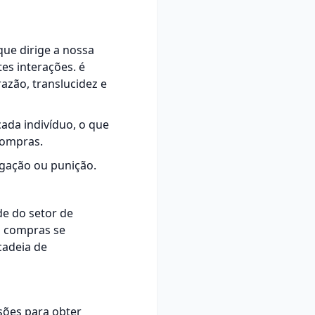
que dirige a nossa
es interações. é
razão, translucidez e
ada indivíduo, o que
compras.
igação ou punição.
de do setor de
m compras se
cadeia de
sões para obter