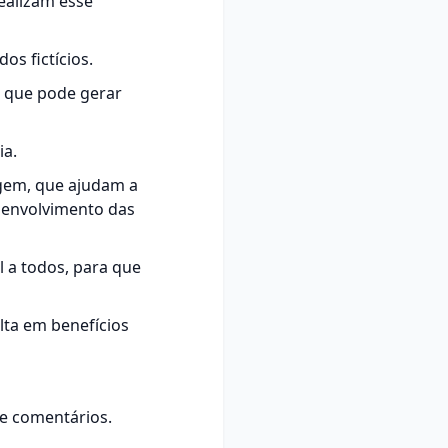
ealizam esse
os fictícios.
 que pode gerar
ia.
gem, que ajudam a
senvolvimento das
l a todos, para que
lta em benefícios
de comentários.