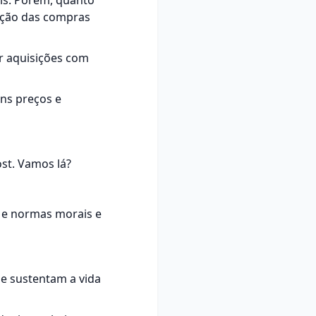
is. Porém, quanto
vação das compras
ar aquisições com
ns preços e
st. Vamos lá?
s e normas morais e
ue sustentam a vida