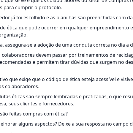
 o que se vê é que os colaboradores do setor de Compras r
 para cumprir o protocolo.
dor já foi escolhido e as planilhas são preenchidas com dad
 de ética que pode ocorrer em qualquer empreendimento e
organização.
a, assegura-se a adoção de uma conduta correta no dia a d
colaboradores devem passar por treinamentos de recicla
 recomendadas e permitem tirar dúvidas que surgem no de
o que exige que o código de ética esteja acessível e visíve
os colaboradores.
tas éticas são sempre lembradas e praticadas, o que resu
sa, seus clientes e fornecedores.
 são feitas compras com ética?
melhorar alguns aspectos? Deixe a sua resposta no campo 