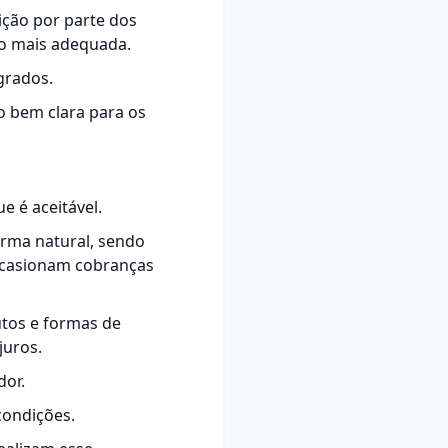
ição por parte dos
ão mais adequada.
grados.
ão bem clara para os
e é aceitável.
orma natural, sendo
 ocasionam cobranças
utos e formas de
juros.
dor.
 condições.