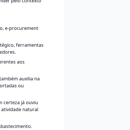
ender pelo contexto
to,
e-procurement
tégico, ferramentas
cedores.
erentes aos
 também auxilia na
ortadas ou
 certeza já ouviu
 atividade natural
 abastecimento.