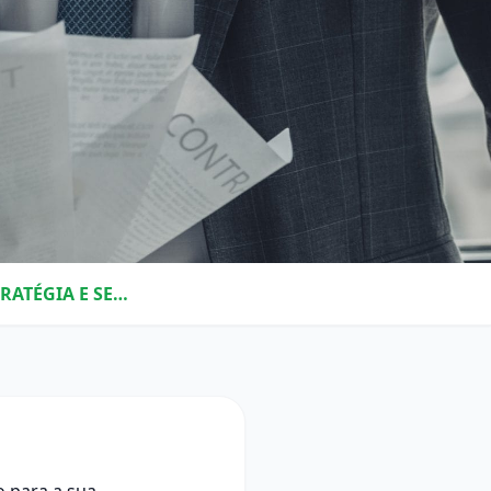
SOURCING – COMO CONSTRUIR ESSA ESTRATÉGIA E SER UM BOM NEGOCIADOR