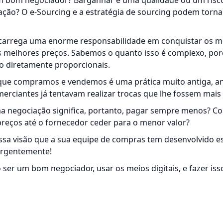
m bom negociador? Barganhar é uma qualidade ou um risco
ação? O e-Sourcing e a estratégia de sourcing podem torn
carrega uma enorme responsabilidade em conquistar os m
 melhores preços. Sabemos o quanto isso é complexo, po
o diretamente proporcionais.
 que compramos e vendemos é uma prática muito antiga, 
erciantes já tentavam realizar trocas que lhe fossem mais 
 negociação significa, portanto, pagar sempre menos? C
reços até o fornecedor ceder para o menor valor?
ssa visão que a sua equipe de compras tem desenvolvido e
 urgentemente!
o ser um
bom negociador
, usar os
meios digitais
, e fazer is