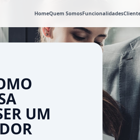
Home
Quem Somos
Funcionalidades
Client
COMO
SA
SER UM
ADOR