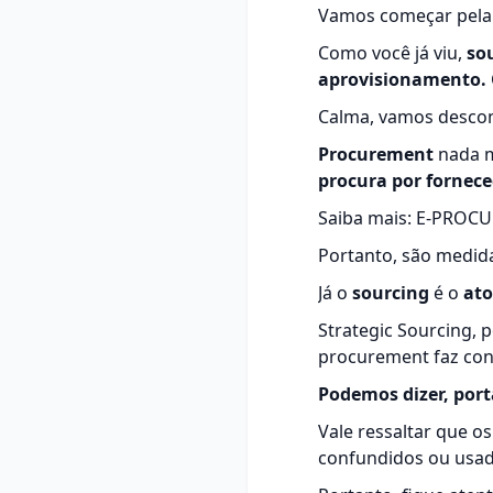
Vamos começar pela 
Como você já viu,
sou
aprovisionamento.
Calma, vamos descom
Procurement
nada ma
procura por fornec
Saiba mais:
E-PROCU
Portanto, são medida
Já o
sourcing
é o
ato
Strategic Sourcing, 
procurement faz con
Podemos dizer, port
Vale ressaltar que o
confundidos ou usa