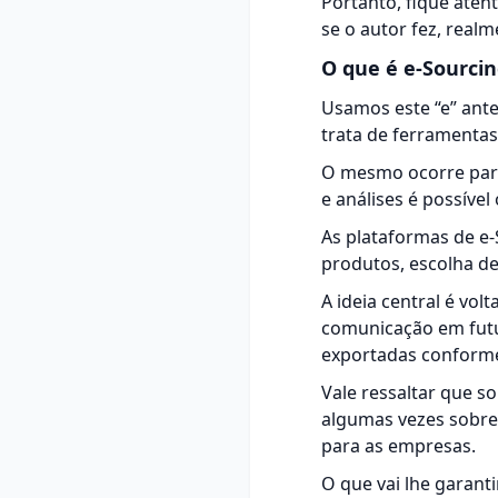
Portanto, fique aten
se o autor fez, realm
O que é e-Sourci
Usamos este “e” ante
trata de ferramentas
O mesmo ocorre para
e análises é possíve
As plataformas de e-
produtos, escolha de
A ideia central é vo
comunicação em fut
exportadas conforme
Vale ressaltar que s
algumas vezes sobre 
para as empresas.
O que vai lhe garanti