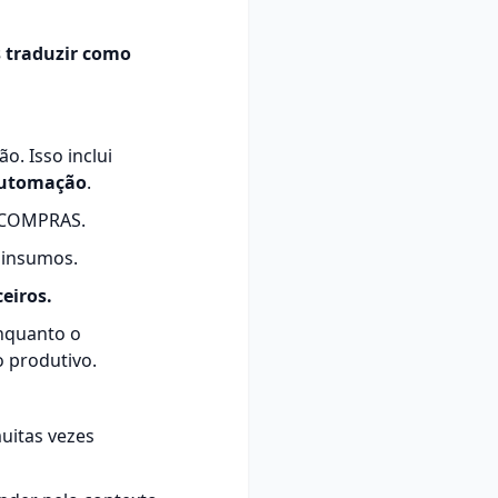
 traduzir como
o. Isso inclui
 automação
.
 COMPRAS.
 insumos.
eiros.
Enquanto o
 produtivo.
uitas vezes