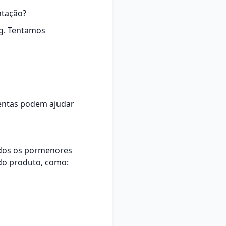
ntação?
ng. Tentamos
mentas podem ajudar
odos os pormenores
do produto, como: