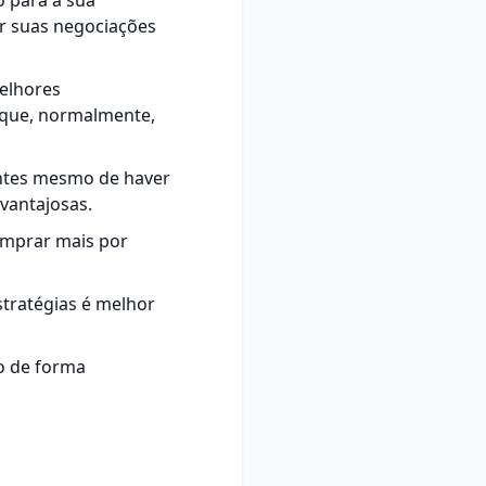
 para a sua
ar suas negociações
elhores
rque, normalmente,
antes mesmo de haver
vantajosas.
omprar mais por
stratégias é melhor
so de forma