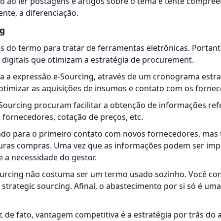
to ao ler postagens e artigos sobre o tema e tente compre
ente, a diferenciação.
ng
s do termo para tratar de
ferramentas eletrônicas
. Portan
 digitais que otimizam a estratégia de procurement.
 a expressão e-Sourcing, através de um cronograma estra
l otimizar as aquisições de insumos e contato com os forne
Sourcing procuram facilitar a obtenção de informações ref
 fornecedores, cotação de preços, etc.
ltado para o primeiro contato com novos fornecedores, mas
uras compras. Uma vez que as informações podem ser imp
 a necessidade do gestor.
ourcing não costuma ser um termo usado sozinho. Você com
strategic sourcing. Afinal, o abastecimento por si só é uma
r, de fato, vantagem competitiva é a estratégia por trás do