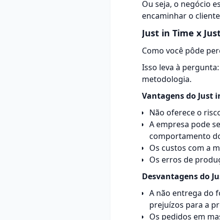
Ou seja, o negócio e
encaminhar o cliente
Just in Time x Jus
Como você pôde perc
Isso leva à pergunta
metodologia.
Vantagens do Just i
Não oferece o risc
A empresa pode se
comportamento do 
Os custos com a m
Os erros de produ
Desvantagens do Ju
A não entrega do 
prejuízos para a p
Os pedidos em mas