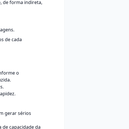
, de forma indireta,
tagens.
vos de cada
onforme o
zida.
s.
apidez.
m gerar sérios
a de capacidade da