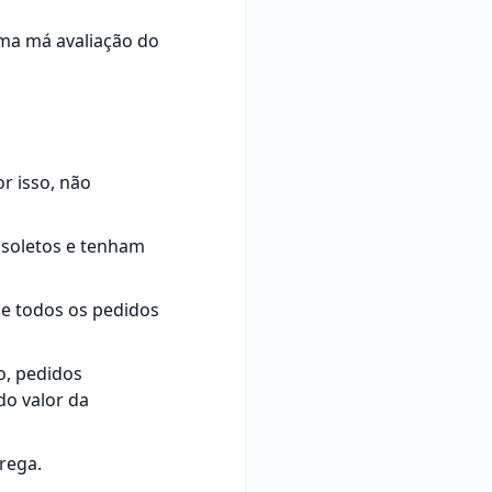
uma má avaliação do
r isso, não
bsoletos e tenham
ue todos os pedidos
o, pedidos
do valor da
rega.