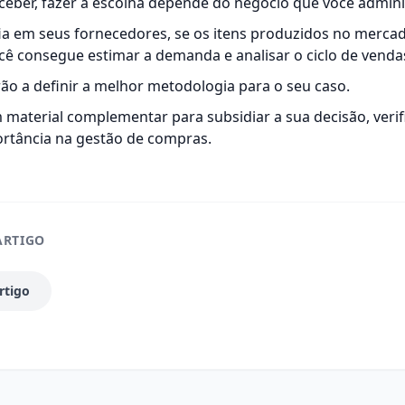
eber, fazer a escolha depende do negócio que você admini
ia em seus
fornecedores
, se os itens produzidos no merc
cê consegue estimar a demanda e analisar o ciclo de venda
rão a definir a melhor metodologia para o seu caso.
m material complementar para subsidiar a sua decisão, veri
ortância na gestão de compras
.
ARTIGO
rtigo