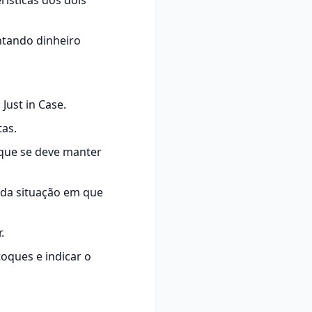
erísticas dos dois
ntando dinheiro
Just in Case.
as.
que se deve manter
 da situação em que
.
oques e indicar o