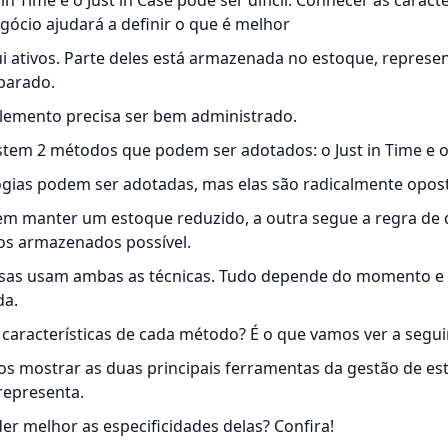
 in Time e o Just in Case pode ser difícil. Conhecer as caract
ócio ajudará a definir o que é melhor
 ativos. Parte deles está armazenada no estoque, represe
 parado.
elemento precisa ser bem administrado.
stem 2 métodos que podem ser adotados: o Just in Time e o 
gias podem ser adotadas, mas elas são radicalmente opost
m manter um estoque reduzido, a outra segue a regra de 
s armazenados possível.
esas usam ambas as técnicas. Tudo depende do momento e
da.
aracterísticas de cada método? É o que vamos ver a seguir
s mostrar as duas principais ferramentas da gestão de est
representa.
der melhor as especificidades delas? Confira!