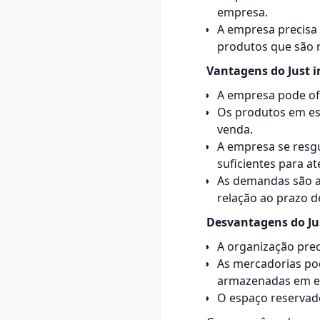
empresa.
A empresa precisa 
produtos que são ma
Vantagens do Just i
A empresa pode of
Os produtos em es
venda.
A empresa se resg
suficientes para a
As demandas são a
relação ao prazo d
Desvantagens do Jus
A organização prec
As mercadorias po
armazenadas em e
O espaço reservado