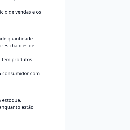
clo de vendas e os
nde quantidade.
ores chances de
a tem produtos
do consumidor com
m estoque.
 enquanto estão