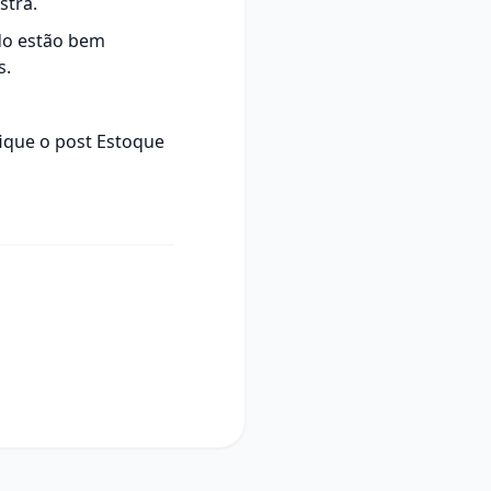
stra.
ado estão bem
s.
fique o post
Estoque