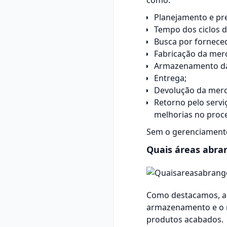
como:
Planejamento e pre
Tempo dos ciclos d
Busca por
fornece
Fabricação da mer
Armazenamento da
Entrega;
Devolução da merca
Retorno pelo servi
melhorias no proc
Sem o gerenciamento 
Quais áreas abra
Como destacamos, a c
armazenamento
e o 
produtos acabados.