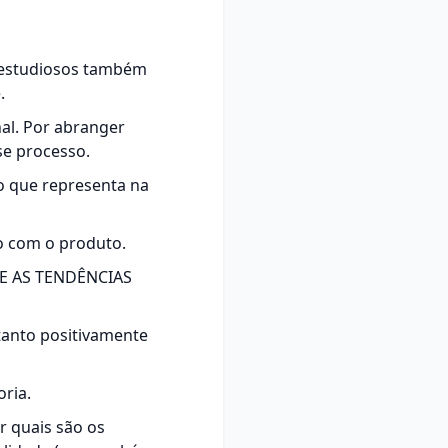
s estudiosos também
.
nal. Por abranger
se processo.
o que representa na
o com o produto.
E AS TENDÊNCIAS
tanto positivamente
ria.
r quais são os