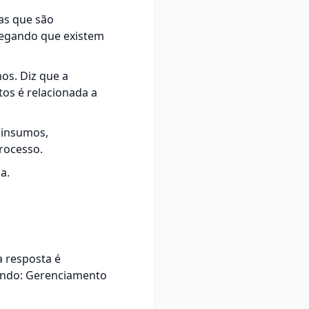
ras que são
legando que existem
os. Diz que a
tos é relacionada a
 insumos,
rocesso.
a.
a resposta é
zindo: Gerenciamento