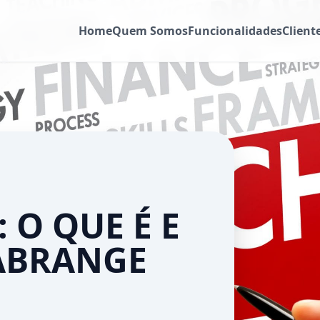
Home
Quem Somos
Funcionalidades
Client
 O QUE É E
 ABRANGE