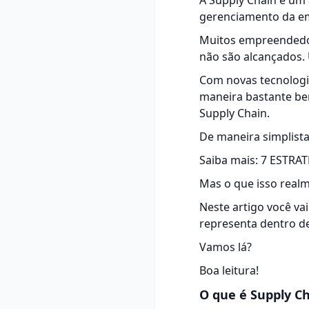
A Supply Chain é um
gerenciamento da emp
Muitos empreendedor
não são alcançados. 
Com novas tecnologi
maneira bastante ben
Supply Chain.
De maneira simplista
Saiba mais:
7 ESTRA
Mas o que isso realm
Neste artigo você va
representa dentro d
Vamos lá?
Boa leitura!
O que é Supply C