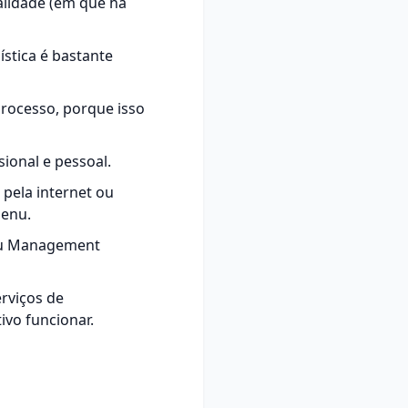
alidade (em que há
stica é bastante
rocesso, porque isso
sional e pessoal.
pela internet ou
menu.
 ou Management
rviços de
vo funcionar.