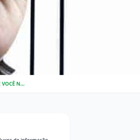
INDICADORES DE SUPRIMENTOS: 7 DELES QUE VOCÊ NÃO PODE IGNORAR