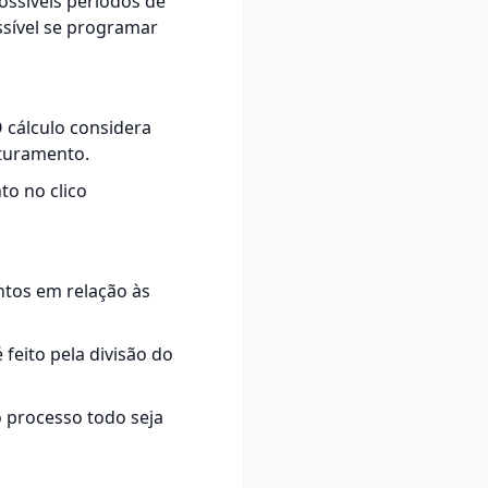
ossíveis períodos de
ssível se programar
O cálculo considera
turamento.
to no clico
ntos em relação às
feito pela divisão do
o processo todo seja