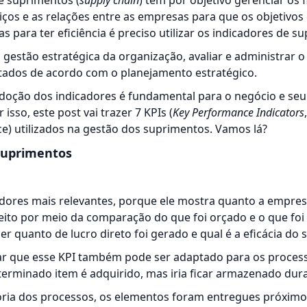
e suprimentos (
supply chain
) tem por objetivo gerenciar os 
viços e as relações entre as empresas para que os objetivo
 para ter eficiência é preciso utilizar os indicadores de s
a gestão estratégica da organização, avaliar e administra
tados de acordo com o planejamento estratégico.
 adoção dos indicadores é fundamental para o negócio e se
isso, este post vai trazer 7
KPIs
(
Key Performance Indicators
e) utilizados na gestão dos suprimentos. Vamos lá?
 suprimentos
adores mais relevantes, porque ele mostra quanto a empre
 feito por meio da comparação do que foi orçado e o que f
er quanto de lucro direto foi gerado e qual é a eficácia do s
ar que esse KPI também pode ser adaptado para os
proces
erminado item é adquirido, mas iria ficar armazenado dur
ia dos processos, os elementos foram entregues próximo 