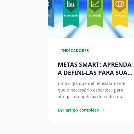
INDICADORES
METAS SMART: APRENDA
A DEFINI-LAS PARA SUA
EMPRESA
Uma sigla que define exatamente
que é necessário esperteza para
atingir os objetivos definidos no
planejamento. São as metas
SMART,...
Ler artigo completo