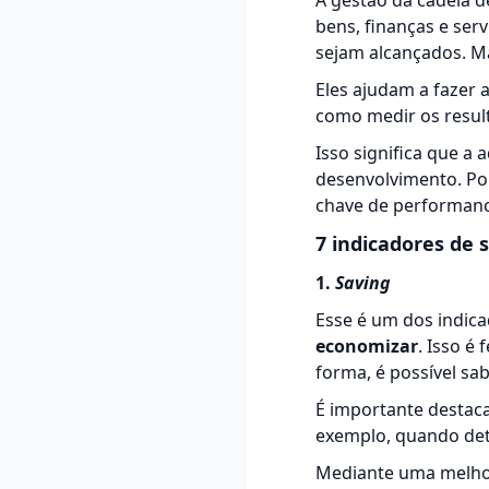
A gestão da cadeia d
bens, finanças e ser
sejam alcançados. Mas
Eles ajudam a fazer 
como medir os resul
Isso significa que a
desenvolvimento. Por 
chave de performanc
7 indicadores de
1.
Saving
Esse é um dos indic
economizar
. Isso é
forma, é possível sab
É importante destac
exemplo, quando det
Mediante uma melhor