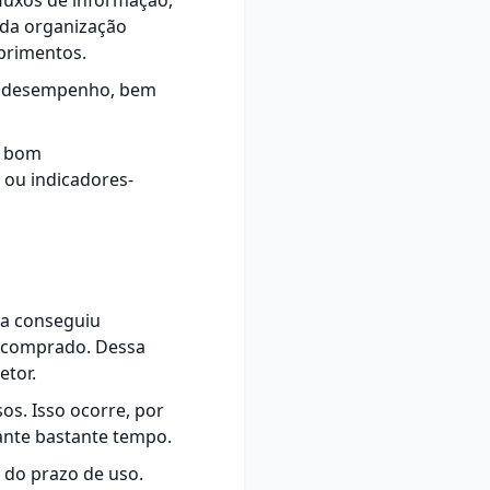
fluxos de informação,
s da organização
uprimentos.
r o desempenho, bem
u bom
, ou indicadores-
sa conseguiu
oi comprado. Dessa
etor.
sos
. Isso ocorre, por
ante bastante tempo.
do prazo de uso.