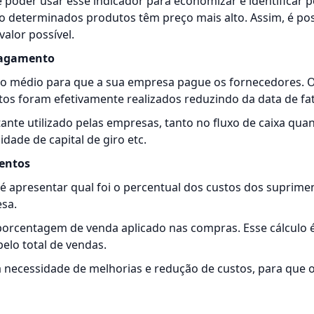
poder usar esse indicador para economizar e identificar p
o determinados produtos têm preço mais alto. Assim, é po
alor possível.
pagamento
razo médio para que a sua empresa pague os
fornecedores
. 
s foram efetivamente realizados reduzindo da data de fa
ante utilizado pelas empresas, tanto no fluxo de caixa quan
idade de capital de giro etc.
mentos
 é apresentar qual foi o percentual dos custos dos suprime
sa.
 porcentagem de venda aplicado nas compras. Esse cálculo é 
elo total de vendas.
 necessidade de melhorias e redução de custos, para que 