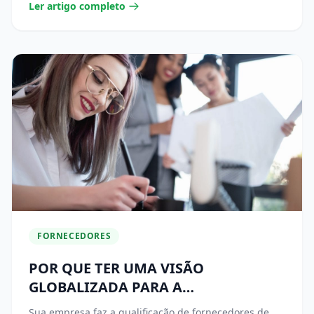
Ler artigo completo
FORNECEDORES
POR QUE TER UMA VISÃO
GLOBALIZADA PARA A
QUALIFICAÇÃO DE FORNECEDORES?
Sua empresa faz a qualificação de fornecedores de