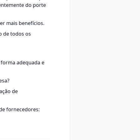
entemente do porte
ter mais benefícios.
o de todos os
da forma adequada e
esa?
cação de
e fornecedores: