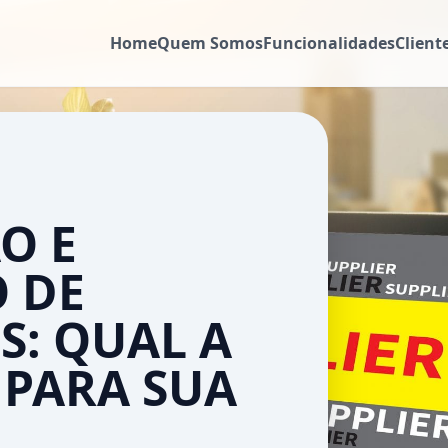
Home
Quem Somos
Funcionalidades
Client
O E
 DE
: QUAL A
 PARA SUA