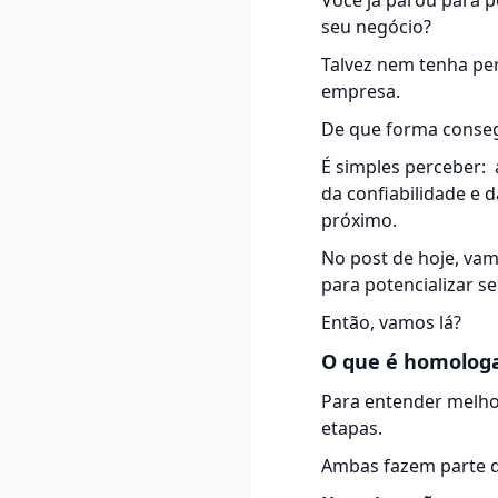
Você já parou para 
seu negócio?
Talvez nem tenha pe
empresa.
De que forma consegu
É simples perceber:
da confiabilidade e
próximo.
No post de hoje, vam
para potencializar se
Então, vamos lá?
O que é homologa
Para entender melho
etapas.
Ambas fazem parte 