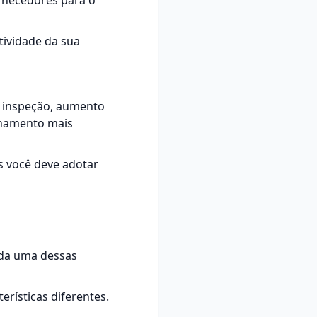
rnecedores para o
tividade da sua
m inspeção, aumento
onamento mais
s você deve adotar
ada uma dessas
erísticas diferentes.