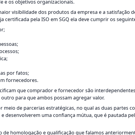
de e os objetivos organizacionais.
aior visibilidade dos produtos da empresa e a satisfação de
 certificada pela ISO em SGQ ela deve cumprir os seguinte
r;
pessoas;
ocessos;
ca;
as por fatos;
com
fornecedores
.
ecificam que comprador e fornecedor são interdependentes,
o outro para que ambos possam agregar valor.
r meio de parcerias estratégicas, no qual as duas partes
 e desenvolverem uma confiança mútua, que é pautada pe
o de homologação e qualificação que falamos anteriorme