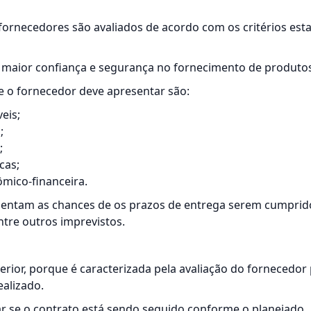
fornecedores são avaliados de acordo com os critérios est
r maior confiança e segurança no fornecimento de produto
ue o fornecedor deve apresentar são:
eis;
;
;
cas;
mico-financeira.
mentam as chances de os prazos de entrega serem cumprid
ntre outros imprevistos.
erior, porque é caracterizada pela
avaliação do fornecedor
alizado.
icar se o contrato está sendo seguido conforme o planejado.