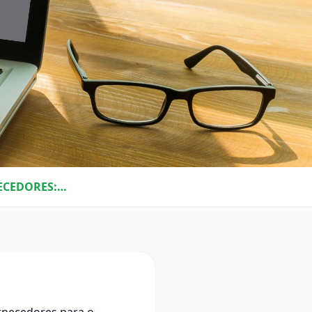
HOMOLOGAÇÃO E QUALIFICAÇÃO DE FORNECEDORES: QUAL A IMPORTÂNCIA PARA SUA EMPRESA?