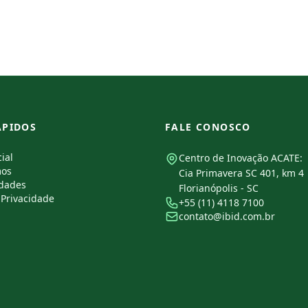
ÁPIDOS
FALE CONOSCO
ial
Centro de Inovação ACATE:
os
Cia Primavera SC 401, km 4
idades
Florianópolis - SC
e Privacidade
+55 (11) 4118 7100
contato@ibid.com.br