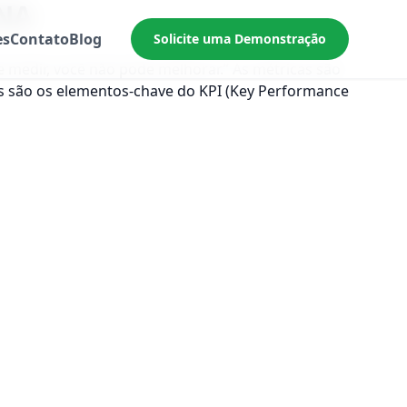
NA
es
Contato
Blog
Solicite uma Demonstração
de medir, você não pode melhorar.” As métricas são
s são os elementos-chave do KPI (Key Performance