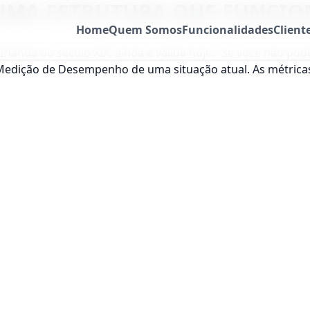
 UMA ESTRUTURA QUE FUNCIO
Home
Quem Somos
Funcionalidades
Client
Irlanda do século XIX, ainda é valida hoje: “Se você não po
Medição de Desempenho de uma situação atual. As métrica