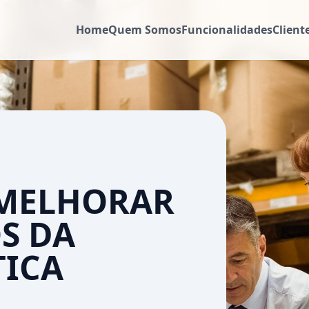
Home
Quem Somos
Funcionalidades
Client
 MELHORAR
S DA
TICA