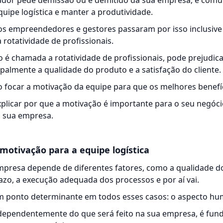
or pede demissão ou é demitido da sua empresa, é comum
quipe logística e manter a produtividade.
s empreendedores e gestores passaram por isso inclusive 
 rotatividade de profissionais.
o é chamada a rotatividade de profissionais, pode prejudic
cipalmente a qualidade do produto e a satisfação do cliente.
io focar a motivação da equipe para que os melhores benefí
plicar por que a motivação é importante para o seu negócio
 sua empresa.
motivação para a equipe logística
presa depende de diferentes fatores, como a qualidade do
zo, a execução adequada dos processos e por aí vai.
um ponto determinante em todos esses casos: o aspecto h
independentemente do que será feito na sua empresa, é fun