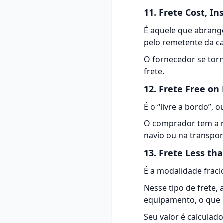
11. Frete Cost, In
É aquele que abrange
pelo remetente da c
O fornecedor se torn
frete.
12. Frete Free on
É o “livre a bordo”, 
O comprador tem a re
navio ou na transpor
13. Frete Less th
É a modalidade frac
Nesse tipo de
frete
,
equipamento, o que 
Seu valor é calculad