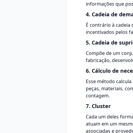
informações que poss
4. Cadeia de dem
É contrário à cadeia
incentivados pelos f
5. Cadeia de sup
Compõe de um conjun
fabricação, desenvol
6. Cálculo de nec
Esse método calcula
peças, materiais, c
contagem.
7. Cluster
Cada um deles forma
atuam em um mesmo s
associadas e provedo