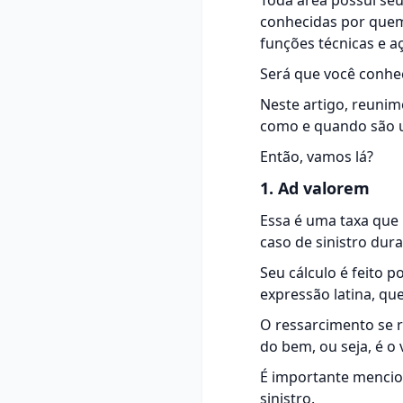
Toda área possui seu
conhecidas por quem
funções técnicas e a
Será que você conhec
Neste artigo, reunim
como e quando são u
Então, vamos lá?
1. Ad valorem
Essa é uma taxa que 
caso de sinistro dur
Seu cálculo é feito 
expressão latina, qu
O ressarcimento se 
do bem, ou seja, é o
É importante mencio
sinistro.