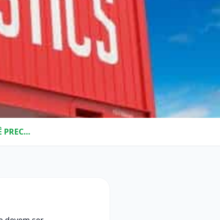
TERMOS DA LOGÍSTICA: 13 CONCEITOS QUE VOCÊ PRECISA CONHECER