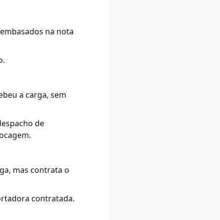
o embasados na nota
o.
ebeu a carga, sem
 despacho de
stocagem.
rga, mas contrata o
rtadora contratada.