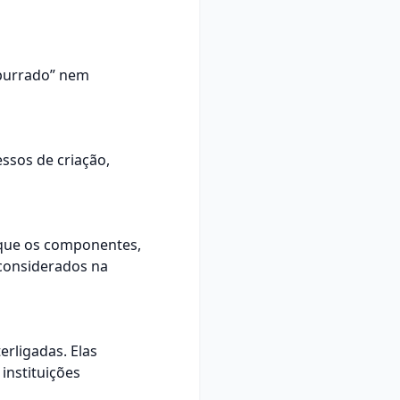
mpurrado” nem
ssos de criação,
 que os componentes,
considerados na
rligadas. Elas
nstituições