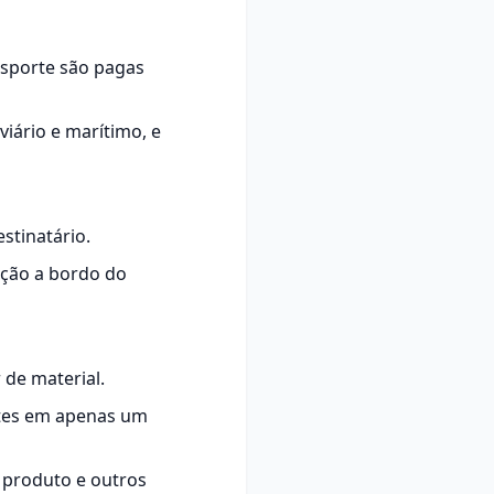
nsporte
são pagas
viário e marítimo, e
estinatário.
ação a bordo do
de material.
ntes em apenas um
o produto e outros