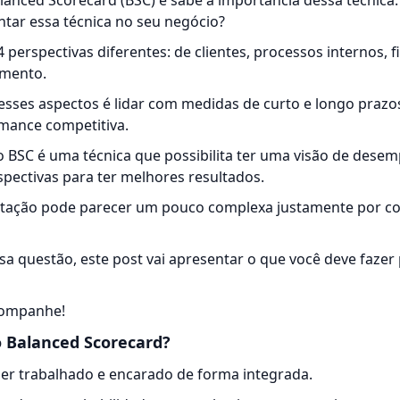
lanced Scorecard (BSC) e sabe a importância dessa técnica
ntar essa técnica no seu negócio?
perspectivas diferentes: de clientes, processos internos, f
imento.
esses aspectos é lidar com medidas de curto e longo prazo
mance competitiva.
o BSC é uma técnica que possibilita ter uma visão de dese
spectivas para ter melhores resultados.
ntação pode parecer um pouco complexa justamente por co
ssa questão, este post vai apresentar o que você deve faze
companhe!
 Balanced Scorecard?
er trabalhado e encarado de forma integrada.