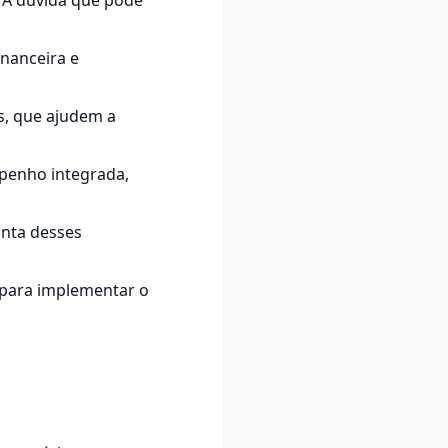
. A dúvida que pode
inanceira e
s, que ajudem a
mpenho integrada,
nta desses
r para implementar o