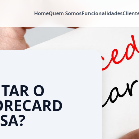
Home
Quem Somos
Funcionalidades
Client
TAR O
ORECARD
SA?