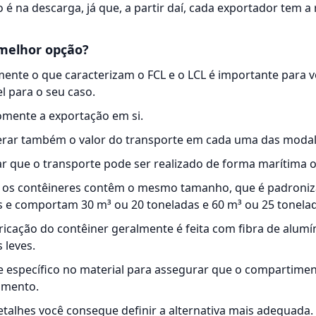
 é na descarga, já que, a partir daí, cada exportador tem a
melhor opção?
nte o que caracterizam o FCL e o LCL é importante para v
el para o seu caso.
omente a exportação em si.
erar também o valor do transporte em cada uma das modal
r que o transporte pode ser realizado de forma marítima o
o os contêineres contêm o mesmo tamanho, que é padroni
s e comportam 30 m³ ou 20 toneladas e 60 m³ ou 25 tonela
ricação do contêiner geralmente é feita com fibra de alumí
 leves.
e específico no material para assegurar que o compartimen
amento.
talhes você consegue definir a alternativa mais adequada.