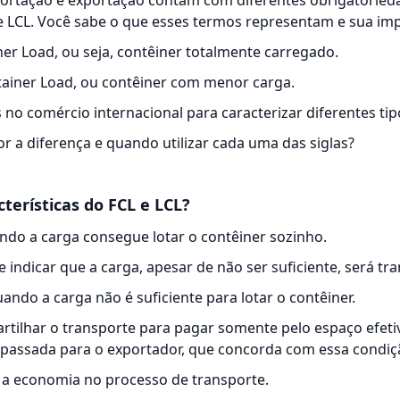
ortação e exportação contam com diferentes obrigatorieda
e LCL. Você sabe o que esses termos representam e sua im
iner Load, ou seja, contêiner totalmente carregado.
ntainer Load, ou contêiner com menor carga.
 no comércio internacional para caracterizar diferentes tip
 a diferença e quando utilizar cada uma das siglas?
cterísticas do FCL e LCL?
ando a carga consegue lotar o contêiner sozinho.
ndicar que a carga, apesar de não ser suficiente, será tr
quando a carga não é suficiente para lotar o contêiner.
artilhar o
transporte
para pagar somente pelo espaço efetiv
epassada para o exportador, que concorda com essa condiç
 a economia no processo de transporte.