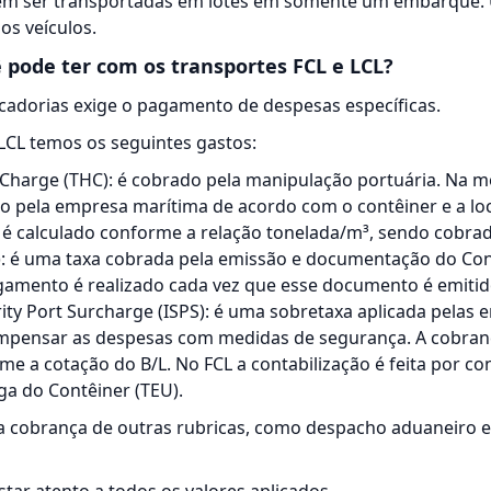
em ser transportadas em lotes em somente um
embarque
.
os veículos.
 pode ter com os transportes FCL e LCL?
cadorias exige o pagamento de despesas específicas.
LCL temos os seguintes gastos:
Charge (THC): é cobrado pela manipulação portuária. Na m
o pela empresa marítima de acordo com o contêiner e a lo
 é calculado conforme a relação tonelada/m³, sendo cobrad
/L): é uma taxa cobrada pela emissão e documentação do C
amento é realizado cada vez que esse documento é emitid
rity Port Surcharge (ISPS): é uma sobretaxa aplicada pelas
mpensar as despesas com medidas de segurança. A cobran
e a cotação do B/L. No FCL a contabilização é feita por con
a do Contêiner (TEU).
a cobrança de outras rubricas, como despacho aduaneiro e