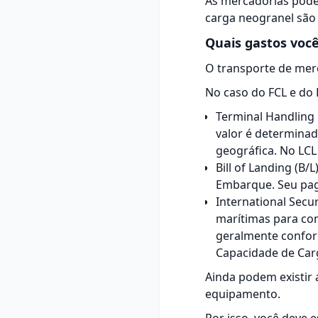
As mercadorias pod
carga neogranel são 
Quais gastos você
O transporte de mer
No caso do FCL e do 
Terminal Handling 
valor é determinad
geográfica. No LCL
Bill of Landing (B
Embarque. Seu pag
International Secu
marítimas para co
geralmente conform
Capacidade de Carg
Ainda podem existir 
equipamento.