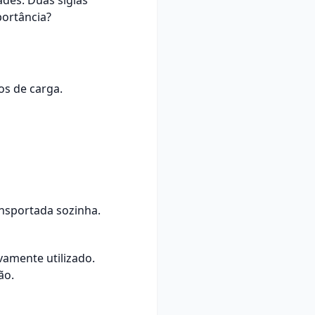
des. Duas siglas
portância?
os de carga.
ansportada sozinha.
amente utilizado.
ão.