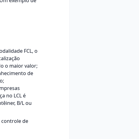
 Um exemplo de
odalidade FCL, o
calização
o o maior valor;
onhecimento de
o;
 empresas
ça no LCL é
têiner, B/L ou
 controle de