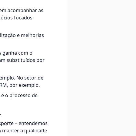
sem acompanhar as
gócios focados
lização e melhorias
s ganha com o
ram substituídos por
xemplo. No setor de
RM, por exemplo.
 e o processo de
.
nsporte – entendemos
m manter a qualidade