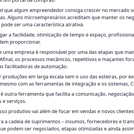
i um portal de compras?
vel que algum empreendedor consiga crescer no mercado 
cas. Alguns microempresários acreditam que manter os ne
ode ser uma característica atrativa.
r a facilidade, otimização de tempo e espaço, profissiona
dem proporcionar.
e uma empresa é responsável por uma das etapas que mai
 Afinal, os processos mecânicos, repetitivos e maçantes fo
s facilitadoras de automação.
ar produções em larga escala sem o uso das esteiras, por e
mesmo com as ferramentas de integração e os sistemas, C
é outra ferramenta que facilita a comunicação, negociação
 e serviços.
esso produtivo vai além de focar em vendas e novos clientes
 a cadeia de suprimentos – insumos, fornecedores e tra
que podem ser negociados, etapas otimizadas e ainda assi