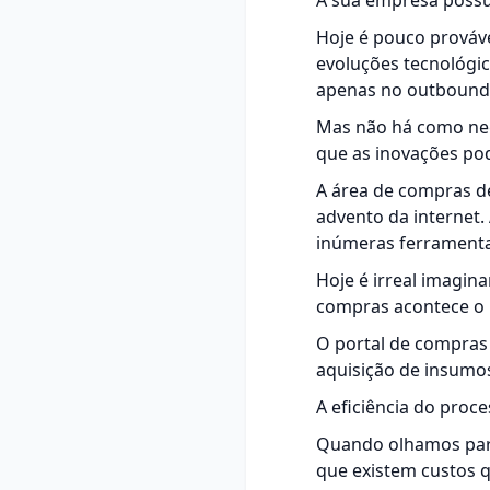
A sua empresa possu
Hoje é pouco prová
evoluções tecnológi
apenas no outbound p
Mas não há como nega
que as inovações po
A área de compras d
advento da internet.
inúmeras ferramenta
Hoje é irreal imagin
compras acontece o 
O portal de compras 
aquisição de insumos
A eficiência do proc
Quando olhamos para
que existem custos 