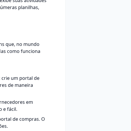
exibe suas atividades
númeras planilhas,
ns que, no mundo
Mas como funciona
crie um portal de
res de maneira
fornecedores em
e fácil.
portal de compras. O
ões.