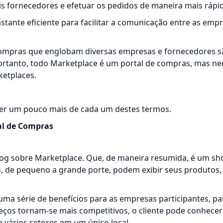
s fornecedores e efetuar os pedidos de maneira mais rápid
tante eficiente para facilitar a comunicação entre as emp
compras que englobam diversas empresas e fornecedores s
ortanto, todo Marketplace é um portal de compras, mas ne
etplaces.
er um pouco mais de cada um destes termos.
al de Compras
log sobre
Marketplace
. Que, de maneira resumida, é um sh
, de pequeno a grande porte, podem exibir seus produtos, 
ma série de benefícios para as empresas participantes, par
 preços tornam-se mais competitivos, o cliente pode conhece
vários setores em um único local.