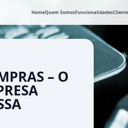
Home
Quem Somos
Funcionalidades
Client
MPRAS – O
PRESA
SSA