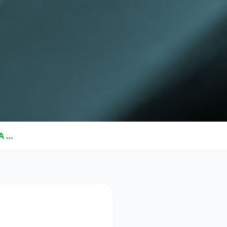
PORTAL DE COMPRAS – O QUE A SUA EMPRESA GANHA COM ESSA FERRAMENTA?