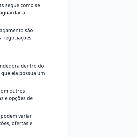
as segue como se
 aguardar a
 pagamento são
s negociações
endedora dentro do
a que ela possua um
 com outros
os e opções de
s podem variar
ões, ofertas e