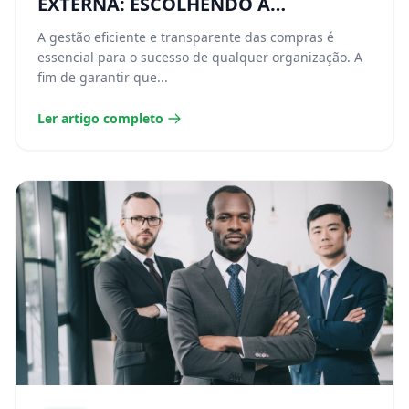
EXTERNA: ESCOLHENDO A
ABORDAGEM IDEAL PARA O SETOR
A gestão eficiente e transparente das compras é
DE COMPRAS
essencial para o sucesso de qualquer organização. A
fim de garantir que...
Ler artigo completo