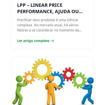
LPP – LINEAR PRICE
PERFORMANCE, AJUDA OU
ATRAPALHA NA NEGOCIAÇÃO
Precificar seus produtos é uma ciência
E/OU ANÁLISE?
complexa. No mercado atual, há vários
fatores a se considerar no momento da
precificação....
Ler artigo completo